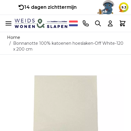
14 dagen zichttermijn
9.3
Ga naar de inhoud
Telefoonnummer
Search
Cart
Home
/
Bonnanotte 100% katoenen hoeslaken-Off White-120
x 200 cm