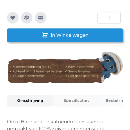
Aantal
E-mail naar een vriend
In Winkelwagen
Omschrijving
Specificaties
Bestel info
Onze Bonnanotte katoenen hoeslaken is
gemaakt van 100% zuiver gemerceriseerd