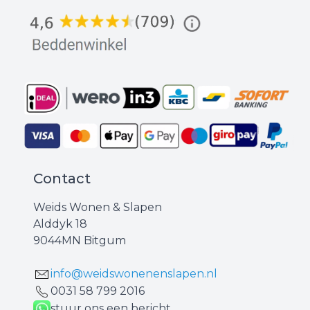
Contact
Weids Wonen & Slapen
Alddyk 18
9044MN Bitgum
info@weidswonenenslapen.nl
0031 ‪58 799 2016‬
stuur ons een bericht