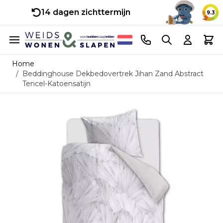
14 dagen zichttermijn
9.3
Ga naar de inhoud
Telefoonnummer
Search
Cart
Home
/
Beddinghouse Dekbedovertrek Jihan Zand Abstract
Tencel-Katoensatijn