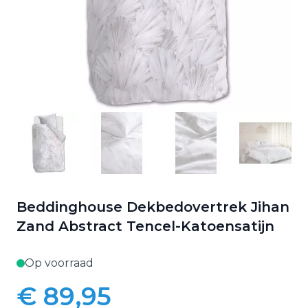
Beddinghouse Dekbedovertrek Jihan
Zand Abstract Tencel-Katoensatijn
Op voorraad
€ 89,95
Vanaf: