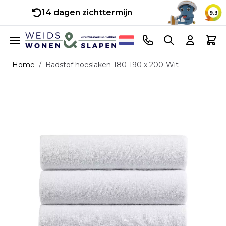
14 dagen zichttermijn
9.3
Ga naar de inhoud
Telefoonnummer
Search
Cart
Home
/
Badstof hoeslaken-180-190 x 200-Wit