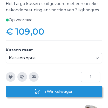
Het Largo kussen is uitgevoerd met een unieke
nekondersteuning en voorzien van 2 lighoogtes.
Op voorraad
€ 109,00
Vanaf:
Kussen maat
Aantal
E-mail naar een vriend
In Winkelwagen