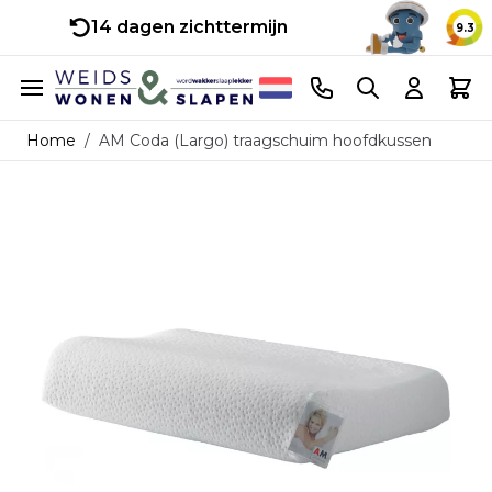
14 dagen zichttermijn
9.3
Ga naar de inhoud
Telefoonnummer
Search
Cart
Home
/
AM Coda (Largo) traagschuim hoofdkussen