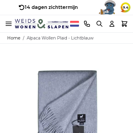
14 dagen zichttermijn
9.4
Ga naar de inhoud
Telefoonnummer
Search
Cart
Home
/
Alpaca Wollen Plaid - Lichtblauw