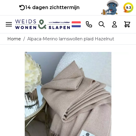
14 dagen zichttermijn
9.3
Ga naar de inhoud
Telefoonnummer
Search
Cart
Home
/
Alpaca-Merino lamswollen plaid Hazelnut