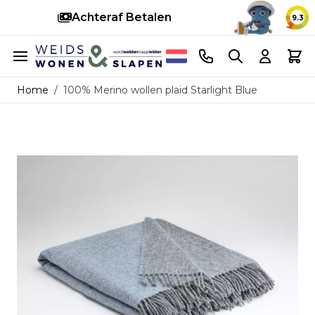
Snelle levering
9.3
Ga naar de inhoud
Telefoonnummer
Search
Cart
Home
/
100% Merino wollen plaid Starlight Blue