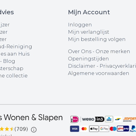
vies
Mijn Account
jzer
Inloggen
zer
Mijn verlanglijst
zer
Mijn bestelling volgen
d-Reiniging
Over Ons
-
Onze merken
ies aan Huis
Openingstijden
 - Blog
Disclaimer
-
Privacyverklar
terschap
Algemene voorwaarden
e collectie