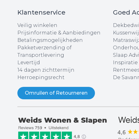
Klantenservice
Goed Ad
Veilig winkelen
Dekbedwi
Prijsinformatie & Aanbiedingen
Kussenwij
Betalingsmogelijkheden
Matraswij
Pakketverzending of
Onderhou
Transportlevering
Slaap Adv
Levertijd
Inspiratie
14 dagen zichttermijn
Rentmees
Herroepingsrecht
De Savann
Omruilen of Retourneren