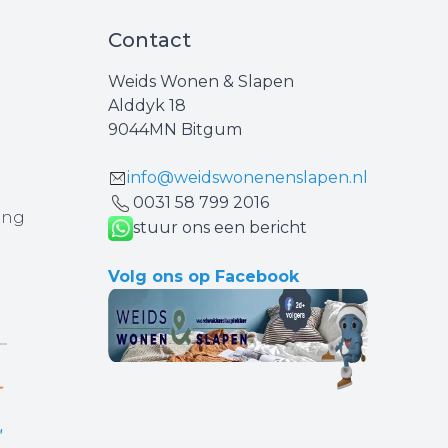
Contact
Weids Wonen & Slapen
Alddyk 18
9044MN Bitgum
info@weidswonenenslapen.nl
0031 ‪58 799 2016‬
ing
stuur ons een bericht
Volg ons op Facebook