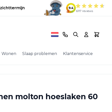
zichttermijn
9.4
6117 reviews
Telefoonnummer
Search
Cart
Wonen
Slaap problemen
Klantenservice
nen molton hoeslaken 60