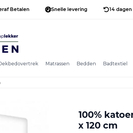
eraf Betalen
Snelle levering
14 dagen 
Dekbedovertrek
Matrassen
Bedden
Badtextiel
m
100% katoe
x 120 cm