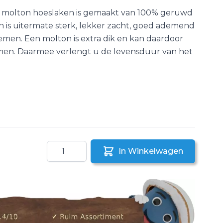
n molton hoeslaken is gemaakt van 100% geruwd
 is uitermate sterk, lekker zacht, goed ademend
men. Een molton is extra dik en kan daardoor
men. Daarmee verlengt u de levensduur van het
Aantal
In Winkelwagen
aar een vriend