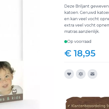
Deze Briljant geweve
katoen. Geruwd katoen
en kan veel vocht opne
extra veel vocht opne
matras aanzienlijk.
Op voorraad
€ 18,95
E-mail n