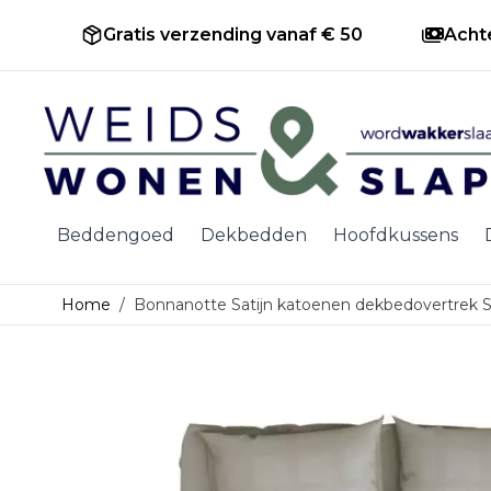
Gratis verzending vanaf € 50
Acht
Ga naar de inhoud
Beddengoed
Dekbedden
Hoofdkussens
Home
/
Bonnanotte Satijn katoenen dekbedovertrek S