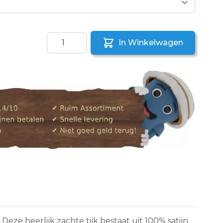
Aantal
In Winkelwagen
aar een vriend
ze heerlijk zachte tijk bestaat uit 100% satijn