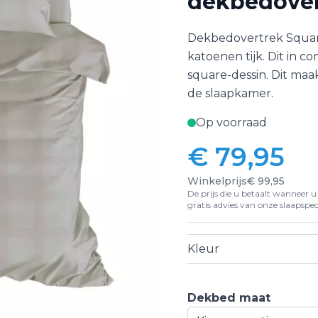
dekbedover
Dekbedovertrek Square
katoenen tijk. Dit in c
square-dessin. Dit maa
de slaapkamer.
Op voorraad
€ 79,95
Vanaf:
Winkelprijs
€ 99,95
De prijs die u betaalt wanneer u d
gratis advies van onze slaapspeci
Kleur
Dekbed maat