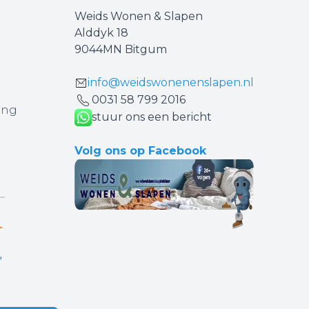
Weids Wonen & Slapen
Alddyk 18
9044MN Bitgum
info@weidswonenenslapen.nl
0031 ‪58 799 2016‬
ing
stuur ons een bericht
Volg ons op Facebook