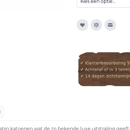
E-mail n
e
jn katoenen wat de zo bekende luxe uitstraling geeft. De