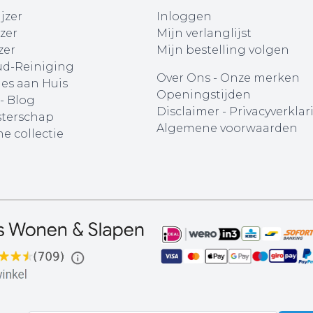
jzer
Inloggen
zer
Mijn verlanglijst
zer
Mijn bestelling volgen
d-Reiniging
Over Ons
-
Onze merken
ies aan Huis
Openingstijden
 - Blog
Disclaimer
-
Privacyverklar
terschap
Algemene voorwaarden
e collectie