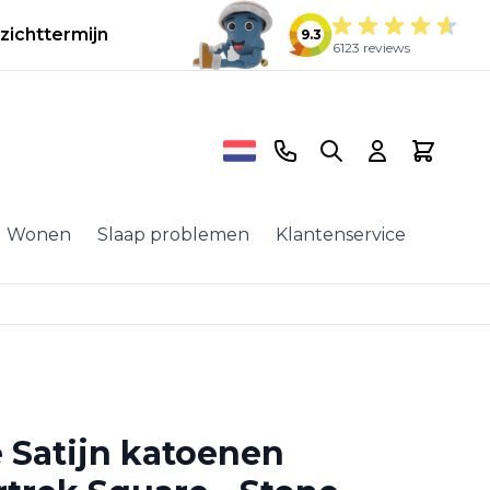
zichttermijn
9.3
6123 reviews
Telefoonnummer
Search
Cart
Wonen
Slaap problemen
Klantenservice
 Satijn katoenen