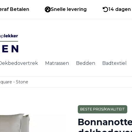
eraf Betalen
Snelle levering
14 dagen 
Dekbedovertrek
Matrassen
Bedden
Badtextiel
quare - Stone
BESTE PRIJS/KWALITEIT
Bonnanotte