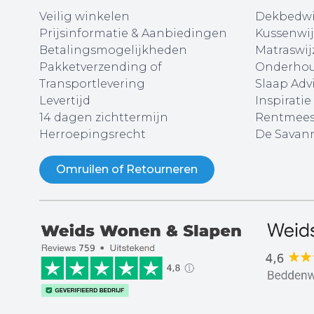
Veilig winkelen
Dekbedwi
Prijsinformatie & Aanbiedingen
Kussenwij
Betalingsmogelijkheden
Matraswij
Pakketverzending of
Onderhou
Transportlevering
Slaap Adv
Levertijd
Inspiratie
14 dagen zichttermijn
Rentmees
Herroepingsrecht
De Savann
Omruilen of Retourneren